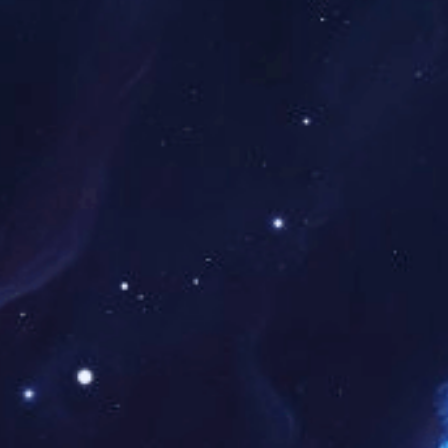
比战中，两边的战术纪律往往会由于心情激动而大打
频的犯规和剧烈的抵触。前史数据显现，莱茵德比很
常呈现大比分。从模仿的心思层面剖析，谁能在局面
主场之利，或许在局面阶段气势如虹，但门兴的反击
单被狙击。盘口上，
让球，显现出庄家对竞赛不确定性的极度慎重。猜测