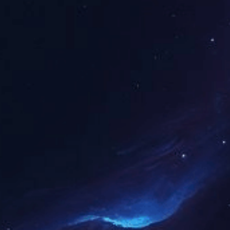
这将是一场火花四溅、进球不断的狂欢节，
除。比分猜测倾向于2-2、3-2、2-1或许
胜，但平局有必要防。这是一场朴实的情感
示，以上一切剖析均为根据前史风格的虚拟推
性看球，切勿沉浸赌博。
发表评论
Name
*
E-mail Addres
Comment
*