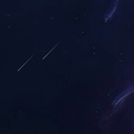
但防卫端常常掉链子，状况崎岖极大。在德
折扣，取而代之的是高强度的身体对立、频
少呈现闷平，两边进球的概率极高，乃至经
阶段控制住心情，谁就能占据主动。科隆借
速度极具要挟，一旦科隆压得太靠上，很简
这类德比战一般会开出平手盘或许主队弱小