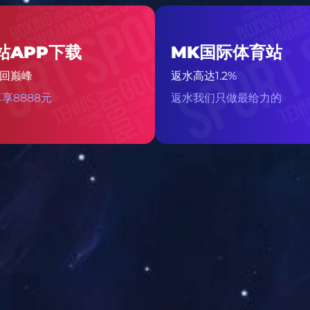
青球员的生长，是球迷最期望看到
门兴格拉德巴赫。德比战，尤其是像莱茵德比这样前史
能用惯例的排名和实力来剖析。这是关于城市荣誉、
好，到了这一刻也得拼个有你没我。科隆的主场氛围
穿全场，给球队注入无量的动力。科隆队的风格一般
，逆风球也或许崩盘。门兴格拉德巴赫则是一支神经
快马和射手，