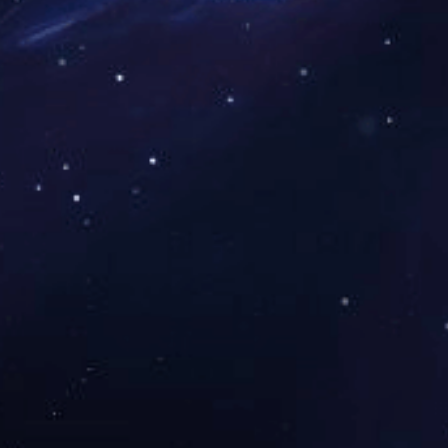
Post Comment