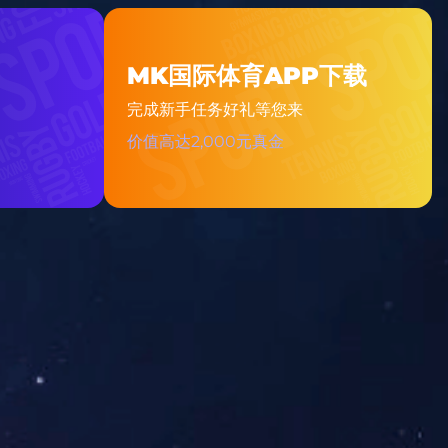
导航
认识jiuyou.com中国区
品牌项目
公司动态
企业服务
咨询jiuyou.com官网