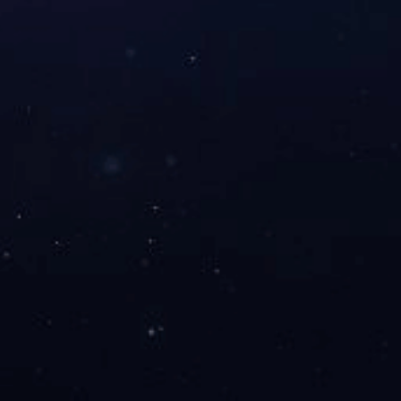
网站地图
you.com中国区
XML
目
态
务
you.com官网