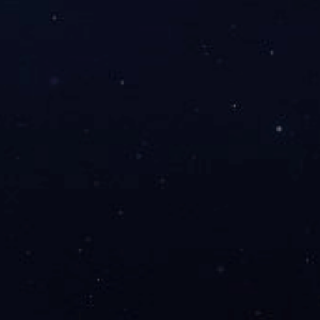
About
Service
Contact