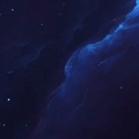
输赢或许在最终一刻才揭晓，平局的或许性也不能扫
3-3，两边都有进球是大概率事情，看好分输赢，首选主
发泄战，理性剖析往往会让坐落热情的磕碰。再次提
演，2026年的真实情况请以其时实践信息为准，理
s
*
Website
*