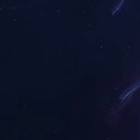
jiuyou.com官网
第2次选拔赛的冠军，将直接取得第四个参赛
究的冠军人选，蒯曼1/4决赛3比1打败覃予
实力不俗的王艺迪来抢夺第四张世乒赛入场
决赛中，蒯曼凭仗灵敏的战术组织和安稳的发
伦敦世乒赛入场券。至此，国乒女队伦敦世
据悉，女队还将在3月25日和26日举办第