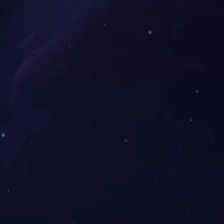
网站地图
you.com中国区
XML