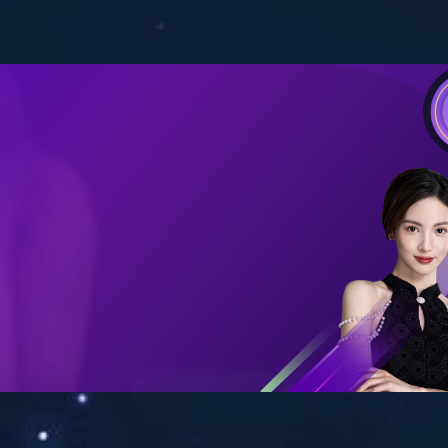
我们的邮箱地址:
致电我们:
decreasing@gmail.com
17266196612
公司动态
企业服务
咨询jiuyou.com官网
品牌项目
Home
蒯曼夺选拔赛冠军 确定伦敦世乒赛参赛资历