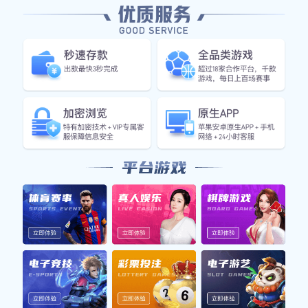
筛选阿森纳
2026-03-20 01:54:29
470
首回合在拜耳竞技场战成 1-1 平，勒沃库森将在周二
前往酋长球场应战阿森纳，力求晋级欧冠四分之一决
赛（开赛时刻：中欧时刻晚 9 点）。以下是他们有决
心拿下竞赛的原因。
尽管阿森纳在欧冠小组赛阶段排名第一，但勒沃库森
近期状况超卓，且对阵英格兰球队战绩不俗，这让他
们具有十足的晋级时机。