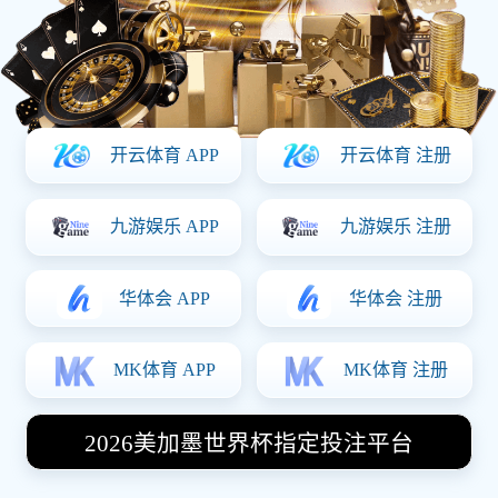
公司动态
Home
勒沃库森为何能在欧冠 １／８ 决赛筛选阿森纳
勒沃库森为何能在欧冠 １／８ 决赛